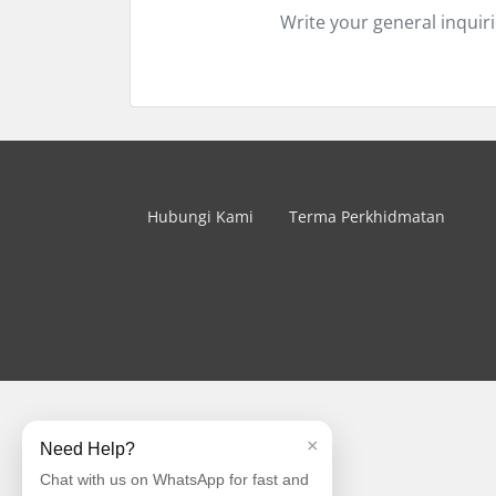
Write your general inquir
Hubungi Kami
Terma Perkhidmatan
×
Need Help?
Chat with us on WhatsApp for fast and