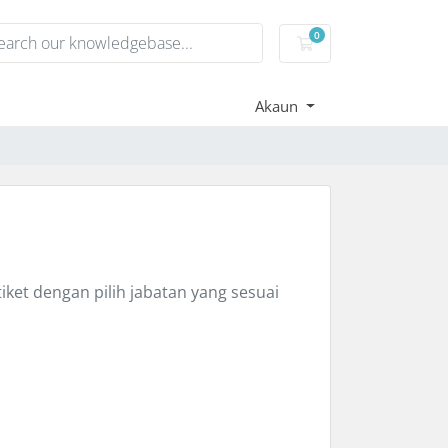
0
Troli Belian
Akaun
ket dengan pilih jabatan yang sesuai